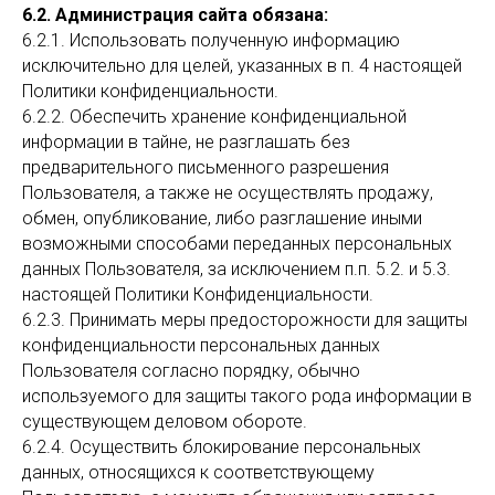
6.2. Администрация сайта обязана:
6.2.1. Использовать полученную информацию
исключительно для целей, указанных в п. 4 настоящей
Политики конфиденциальности.
6.2.2. Обеспечить хранение конфиденциальной
информации в тайне, не разглашать без
предварительного письменного разрешения
Пользователя, а также не осуществлять продажу,
обмен, опубликование, либо разглашение иными
КОНТАКТЫ
возможными способами переданных персональных
данных Пользователя, за исключением п.п. 5.2. и 5.3.
Адрес:
г. Санкт-Петербург, метро Чёрная
Речка, ул. Савушкина д.55
настоящей Политики Конфиденциальности.
Email:
6.2.3. Принимать меры предосторожности для защиты
contact@cgeng.pro
конфиденциальности персональных данных
Телефон:
Пользователя согласно порядку, обычно
+7 812 740 68 38
используемого для защиты такого рода информации в
Часы работы:
существующем деловом обороте.
мы работаем с 10.00 до 19.00
6.2.4. Осуществить блокирование персональных
данных, относящихся к соответствующему