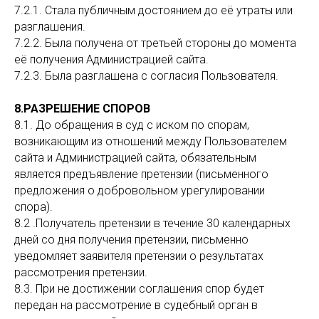
7.2.1. Стала публичным достоянием до её утраты или
разглашения.
Политика конфиденциальности
7.2.2. Была получена от третьей стороны до момента
Политика обработки фалов cookie
её получения Администрацией сайта.
7.2.3. Была разглашена с согласия Пользователя.
8.РАЗРЕШЕНИЕ СПОРОВ
8.1. До обращения в суд с иском по спорам,
Add file
Прикрепить файл
возникающим из отношений между Пользователем
сайта и Администрацией сайта, обязательным
является предъявление претензии (письменного
Отправить заявку
предложения о добровольном урегулировании
Нажимая кнопку,
вы соглашаетесь с правилами обработки
спора).
персональных данных
8.2 .Получатель претензии в течение 30 календарных
дней со дня получения претензии, письменно
уведомляет заявителя претензии о результатах
рассмотрения претензии.
8.3. При не достижении соглашения спор будет
передан на рассмотрение в судебный орган в